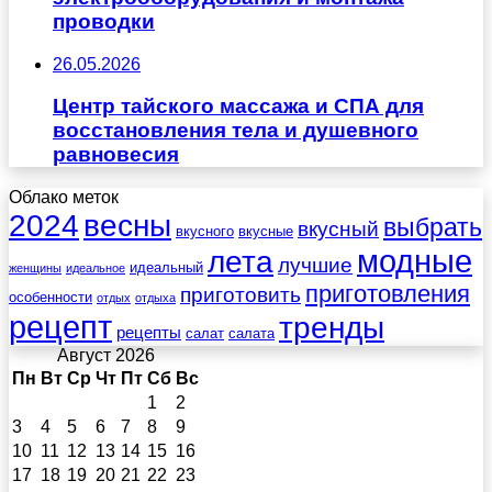
проводки
26.05.2026
Центр тайского массажа и СПА для
восстановления тела и душевного
равновесия
Облако меток
весны
2024
выбрать
вкусный
вкусного
вкусные
лета
модные
лучшие
идеальный
женщины
идеальное
приготовления
приготовить
особенности
отдых
отдыха
рецепт
тренды
рецепты
салат
салата
Август 2026
Пн
Вт
Ср
Чт
Пт
Сб
Вс
1
2
3
4
5
6
7
8
9
10
11
12
13
14
15
16
17
18
19
20
21
22
23