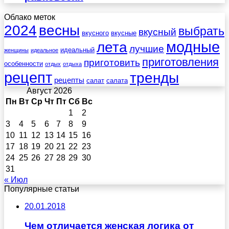
Облако меток
весны
2024
выбрать
вкусный
вкусного
вкусные
лета
модные
лучшие
идеальный
женщины
идеальное
приготовления
приготовить
особенности
отдых
отдыха
рецепт
тренды
рецепты
салат
салата
Август 2026
Пн
Вт
Ср
Чт
Пт
Сб
Вс
1
2
3
4
5
6
7
8
9
10
11
12
13
14
15
16
17
18
19
20
21
22
23
24
25
26
27
28
29
30
31
« Июл
Популярные статьи
20.01.2018
Чем отличается женская логика от