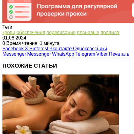
Теги
крови
обеспечения
переливания
плановые
правила
01.08.2024
0
Время чтения: 1 минута
Facebook
X
Pinterest
Вконтакте
Одноклассники
Messenger
Messenger
WhatsApp
Telegram
Viber
Печатать
ПОХОЖИЕ СТАТЬИ