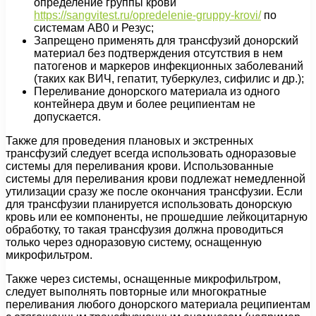
определение группы крови
https://sangvitest.ru/opredelenie-gruppy-krovi/
по
системам AB0 и Резус;
Запрещено применять для трансфузий донорский
материал без подтверждения отсутствия в нем
патогенов и маркеров инфекционных заболеваний
(таких как ВИЧ, гепатит, туберкулез, сифилис и др.);
Переливание донорского материала из одного
контейнера двум и более реципиентам не
допускается.
Также для проведения плановых и экстренных
трансфузий следует всегда использовать одноразовые
системы для переливания крови. Использованные
системы для переливания крови подлежат немедленной
утилизации сразу же после окончания трансфузии. Если
для трансфузии планируется использовать донорскую
кровь или ее компоненты, не прошедшие лейкоцитарную
обработку, то такая трансфузия должна проводиться
только через одноразовую систему, оснащенную
микрофильтром.
Также через системы, оснащенные микрофильтром,
следует выполнять повторные или многократные
переливания любого донорского материала реципиентам