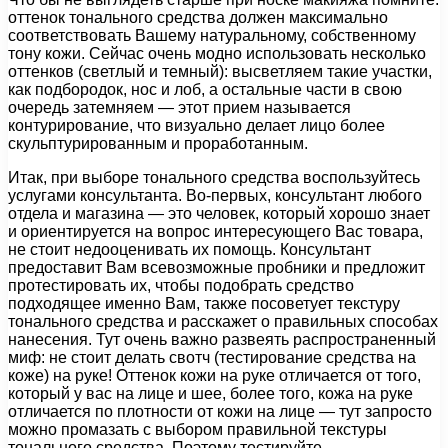
оттенок тонального средства должен максимально
соответствовать Вашему натуральному, собственному
тону кожи. Сейчас очень модно использовать несколько
оттенков (светлый и темный): высветляем такие участки,
как подбородок, нос и лоб, а остальные части в свою
очередь затемняем — этот прием называется
контурирование, что визуально делает лицо более
скульптурированным и проработанным.
Итак, при выборе тонального средства воспользуйтесь
услугами консультанта. Во-первых, консультант любого
отдела и магазина — это человек, который хорошо знает
и ориентируется на вопрос интересующего Вас товара,
не стоит недооценивать их помощь. Консультант
предоставит Вам всевозможные пробники и предложит
протестировать их, чтобы подобрать средство
подходящее именно Вам, также посоветует текстуру
тонального средства и расскажет о правильных способах
нанесения. Тут очень важно развеять распространенный
миф: не стоит делать свотч (тестирование средства на
коже) на руке! Оттенок кожи на руке отличается от того,
который у вас на лице и шее, более того, кожа на руке
отличается по плотности от кожи на лице — тут запросто
можно промазать с выбором правильной текстуры
тонального средства. Поэтому тестируйте