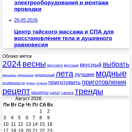
электрооборудования и монтажа
проводки
26.05.2026
Центр тайского массажа и СПА для
восстановления тела и душевного
равновесия
Облако меток
весны
2024
выбрать
вкусный
вкусного
вкусные
лета
модные
лучшие
идеальный
женщины
идеальное
приготовления
приготовить
особенности
отдых
отдыха
рецепт
тренды
рецепты
салат
салата
Август 2026
Пн
Вт
Ср
Чт
Пт
Сб
Вс
1
2
3
4
5
6
7
8
9
10
11
12
13
14
15
16
17
18
19
20
21
22
23