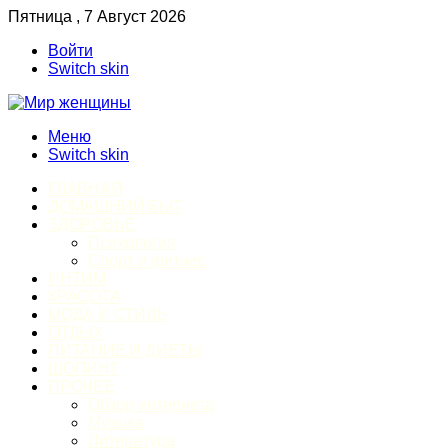
Пятница , 7 Август 2026
Войти
Switch skin
Меню
Switch skin
ГЛАВНАЯ
ДОМАШНИЙ БЫТ
ЗДОРОВЬЕ
Психология
Спорт и фитнес
ИНТИМ
КРАСОТА
МОДА И СТИЛЬ
ОТДЫХ
ПИТАНИЕ И ДИЕТЫ
ШОПИНГ
ПРОЧЕЕ
Обзор интернета
Музыка
Литература