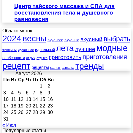
Центр тайского массажа и СПА для
восстановления тела и душевного
равновесия
Облако меток
весны
2024
выбрать
вкусный
вкусного
вкусные
лета
модные
лучшие
идеальный
женщины
идеальное
приготовления
приготовить
особенности
отдых
отдыха
рецепт
тренды
рецепты
салат
салата
Август 2026
Пн
Вт
Ср
Чт
Пт
Сб
Вс
1
2
3
4
5
6
7
8
9
10
11
12
13
14
15
16
17
18
19
20
21
22
23
24
25
26
27
28
29
30
31
« Июл
Популярные статьи