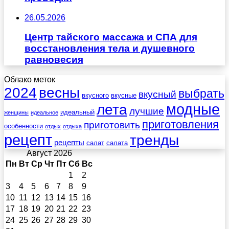
26.05.2026
Центр тайского массажа и СПА для
восстановления тела и душевного
равновесия
Облако меток
весны
2024
выбрать
вкусный
вкусного
вкусные
лета
модные
лучшие
идеальный
женщины
идеальное
приготовления
приготовить
особенности
отдых
отдыха
рецепт
тренды
рецепты
салат
салата
Август 2026
Пн
Вт
Ср
Чт
Пт
Сб
Вс
1
2
3
4
5
6
7
8
9
10
11
12
13
14
15
16
17
18
19
20
21
22
23
24
25
26
27
28
29
30