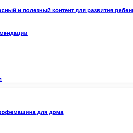
асный и полезный контент для развития ребен
омендации
и
 кофемашина для дома