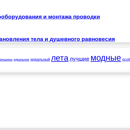
ооборудования и монтажа проводки
тановления тела и душевного равновесия
лета
модные
лучшие
идеальный
осо
женщины
идеальное