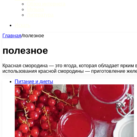
Обзор интернета
Музыка
Литература
Искать
Главная
/
полезное
полезное
Красная смородина — это ягода, которая обладает ярким
использования красной смородины — приготовление жел
Питание и диеты