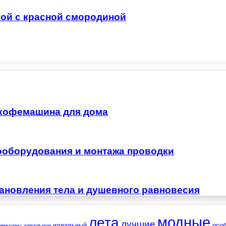
кой с красной смородиной
 кофемашина для дома
ооборудования и монтажа проводки
тановления тела и душевного равновесия
лета
модные
лучшие
идеальный
осо
женщины
идеальное