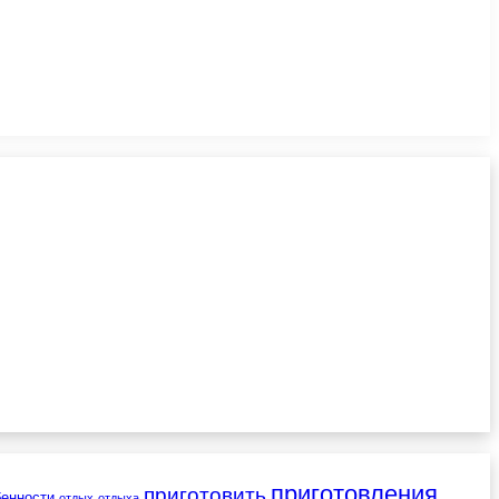
приготовления
приготовить
бенности
отдых
отдыха