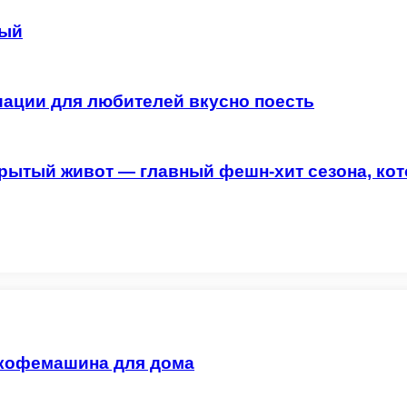
ный
иации для любителей вкусно поесть
рытый живот — главный фешн-хит сезона, ко
 кофемашина для дома